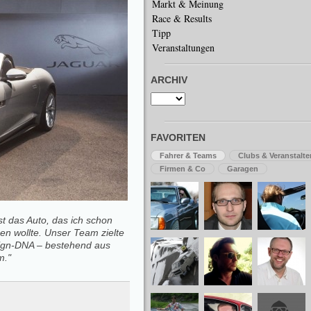
Markt & Meinung
Race & Results
Tipp
Veranstaltungen
ARCHIV
FAVORITEN
Fahrer & Teams
Clubs & Veranstalte
Firmen & Co
Garagen
t das Auto, das ich schon
n wollte. Unser Team zielte
sign-DNA – bestehend aus
m."