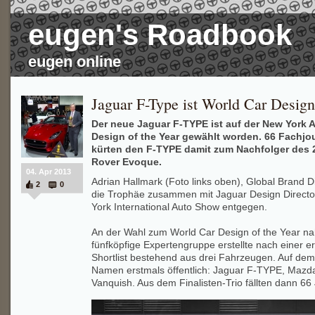
eugen's Roadbook
eugen online
Jaguar F-Type ist World Car Design
Der neue Jaguar F-TYPE ist auf der New York
Design of the Year gewählt worden. 66 Fachjo
kürten den F-TYPE damit zum Nachfolger des 
Rover Evoque.
04. Apr 2013
Adrian Hallmark (Foto links oben), Global Brand D
2
0
die Trophäe zusammen mit Jaguar Design Directo
York International Auto Show entgegen.
An der Wahl zum World Car Design of the Year na
fünfköpfige Expertengruppe erstellte nach einer e
Shortlist bestehend aus drei Fahrzeugen. Auf de
Namen erstmals öffentlich: Jaguar F-TYPE, Mazda
Vanquish. Aus dem Finalisten-Trio fällten dann 66 J