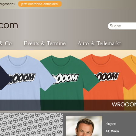
ergessen?
jetzt kostenlos anmelden!
 & Co
Events & Termine
Auto & Teilemarkt
Eugen
AT, Wien