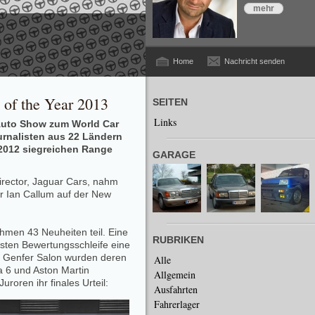
mehr
Home
Nachricht senden
 of the Year 2013
SEITEN
Links
 Auto Show zum World Car
urnalisten aus 22 Ländern
2012 siegreichen Range
GARAGE
irector, Jaguar Cars, nahm
r Ian Callum auf der New
hmen 43 Neuheiten teil. Eine
RUBRIKEN
rsten Bewertungsschleife eine
m Genfer Salon wurden deren
Alle
 6 und Aston Martin
Allgemein
uroren ihr finales Urteil:
Ausfahrten
Fahrerlager