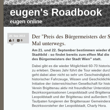
eugen's Roadbook
eugen online
Der "Preis des Bürgermeisters der 
20. Sep 2013
2
0
Mal unterwegs.
Am 21. und 22. September bestimmen wieder d
Stadtbild - so findet bereits zum elften Mal die
des Bürgermeisters der Stadt Wien" statt.
Dabei gibt es die wieder Möglichkeit 60-70 histor
zu erleben. Dieses Jahr führt die Tour wieder durc
geht dabei aber nicht so sehr um Geschwindigkeit
historischer Fahrzeuge, Wissen und Geschicklichkei
Initiative der österreichischen Gesellschaft für hi
Verein Brigittenau aktiv mit freundlicher Unterstü
Bezirksorganisationen Leopoldstadt und Brigittena
Leopoldstadt und der Brigittenau sind außerdem S
Taufpaten fungieren der Brigittenauer Gemeinderat
Bezirksvorsteher der Leopoldstadt, Charly Hora.