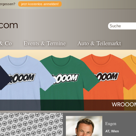
ergessen?
jetzt kostenlos anmelden!
 & Co
Events & Termine
Auto & Teilemarkt
Eugen
AT, Wien