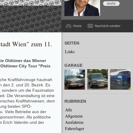
mehr
Home
Nachricht senden
Stadt Wien" zum 11.
SEITEN
Links
ie Oldtimer das Wiener
GARAGE
 Oldtimer City Tour "Preis
ische Kraftfahrzeuge hautnah
h den 2. und 20. Bezirk. Es
, sondern um die Faszination
t. Die Veranstaltung ist eine
storisches Kraftfahrwesen, dem
RUBRIKEN
tzung beiden SPÖ-
Alle
u. Viele Betriebe aus der
Allgemein
ponsorInnen. Als politische
Ausfahrten
 Erich Valentin und der
Fahrerlager