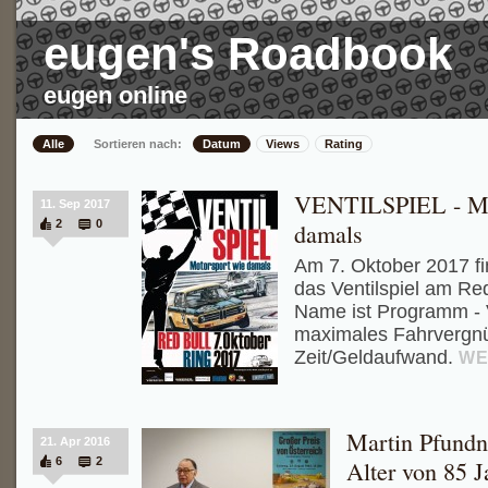
eugen's Roadbook
eugen online
Alle
Sortieren nach:
Datum
Views
Rating
VENTILSPIEL - Mo
11. Sep 2017
2
0
damals
Am 7. Oktober 2017 fi
das Ventilspiel am Red
Name ist Programm - Ve
maximales Fahrvergnü
Zeit/Geldaufwand.
WE
Martin Pfundn
21. Apr 2016
6
2
Alter von 85 J