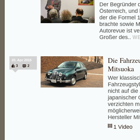
Der Begründer d
Österreich, und
der die Formel 
brachte sowie M
Autorevue ist ve
Großer des..
WE
Die Fahrze
20. Apr 2016
3
2
Mitsuoka
Wer klassisc
Fahrzeugsty
nicht auf die
japanischer 
verzichten m
möglicherwei
Hersteller M
1 Video