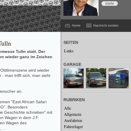
mehr
Home
Nachricht senden
Tulln
SEITEN
Links
rmesse Tulln statt. Der
en wieder ganz im Zeichen
GARAGE
Oldtimerszene wird wieder
- man trifft sich, man sieht
Besucher an.
RUBRIKEN
men "East African Safari
MG". Besonders
Alle
ie Geschichte schrieben" mit
Allgemein
den Wagen in dem J.F.
Ausfahrten
gen Wagen des
Fahrerlager
 ...