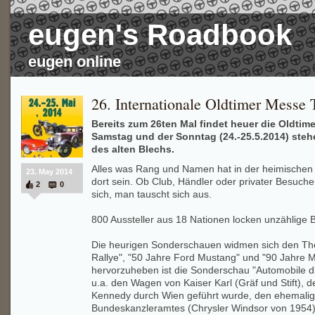
eugen's Roadbook
eugen online
26. Internationale Oldtimer Messe 
Bereits zum 26ten Mal findet heuer die Oldtime
Samstag und der Sonntag (24.-25.5.2014) steh
des alten Blechs.
Alles was Rang und Namen hat in der heimischen 
23. May 2014
dort sein. Ob Club, Händler oder privater Besucher 
2
0
sich, man tauscht sich aus.
800 Aussteller aus 18 Nationen locken unzählige 
Die heurigen Sonderschauen widmen sich den The
Rallye", "50 Jahre Ford Mustang" und "90 Jahre 
hervorzuheben ist die Sonderschau "Automobile d
u.a. den Wagen von Kaiser Karl (Gräf und Stift), 
Kennedy durch Wien geführt wurde, den ehemali
Bundeskanzleramtes (Chrysler Windsor von 1954),