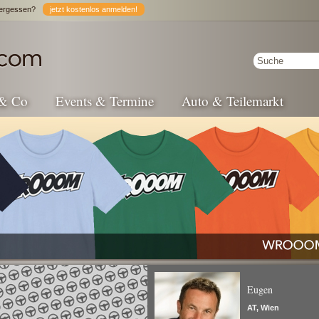
ergessen?
jetzt kostenlos anmelden!
 & Co
Events & Termine
Auto & Teilemarkt
Eugen
AT, Wien