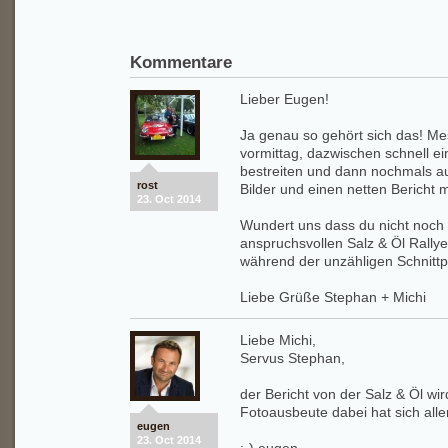
Kommentare
Lieber Eugen!
Ja genau so gehört sich das! M
vormittag, dazwischen schnell ein
bestreiten und dann nochmals a
rost
Bilder und einen netten Bericht m
23. Oct 2014
Wundert uns dass du nicht noch 
anspruchsvollen Salz & Öl Rally
während der unzähligen Schnitt
Liebe Grüße Stephan + Michi
Liebe Michi,
Servus Stephan,
der Bericht von der Salz & Öl w
Fotoausbeute dabei hat sich alle
eugen
23. Oct 2014