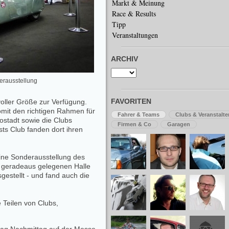
Markt & Meinung
Race & Results
Tipp
Veranstaltungen
ARCHIV
erausstellung
FAVORITEN
voller Größe zur Verfügung.
omit den richtigen Rahmen für
Fahrer & Teams
Clubs & Veranstalte
stadt sowie die Clubs
Firmen & Co
Garagen
ts Club fanden dort ihren
eine Sonderausstellung des
r geradeaus gelegenen Halle
estellt - und fand auch die
 Teilen von Clubs,