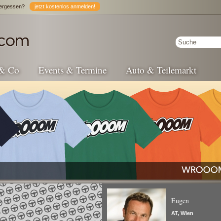
ergessen?
jetzt kostenlos anmelden!
 & Co
Events & Termine
Auto & Teilemarkt
Eugen
AT, Wien