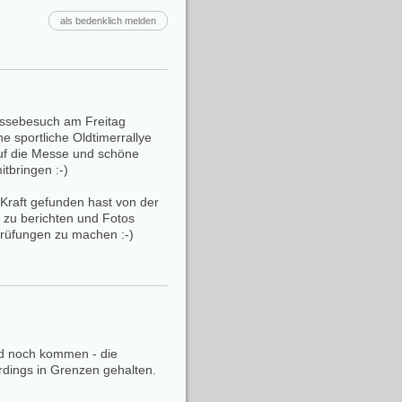
als bedenklich melden
essebesuch am Freitag
e sportliche Oldtimerrallye
uf die Messe und schöne
itbringen :-)
Kraft gefunden hast von der
e zu berichten und Fotos
prüfungen zu machen :-)
ird noch kommen - die
rdings in Grenzen gehalten.